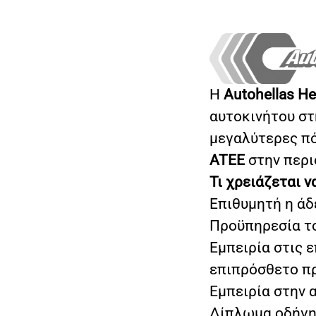
Η
Autohellas He
αυτοκινήτου στ
μεγαλύτερες πό
ATEE
στην περι
Τι χρειάζεται ν
Επιθυμητή η ά
Προϋπηρεσία το
Εμπειρία στις 
επιπρόσθετο π
Εμπειρία στην 
Δίπλωμα οδήγ