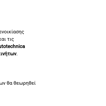
ενοικίασης
αι τις
utotechnica
κινήτων
.
των θα θεωρηθεί