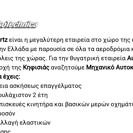
rtz
είναι η μεγαλύτερη εταιρεία στο χώρο της 
ην Ελλάδα με παρουσία σε όλα τα αεροδρόμια κ
λεις της χώρας. Για την θυγατρική εταιρεία
A
οχή της
Κηφισιάς
αναζητούμε
Μηχανικό Αυτο
α έχεις:
δεια ασκήσεως επαγγέλματος
υλάχιστον 2 έτη
επισκευές κινητήρα και βασικών μερών οχημά
ροσόν
αλλαγή ελαστικών
ησης