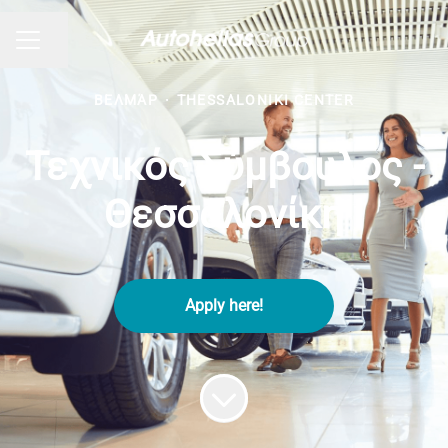
Share page
CAREER MENU
ΒΕΛΜΆΡ
·
THESSALONIKI CENTER
Τεχνικός Σύμβουλος -
Θεσσαλονίκη
Apply here!