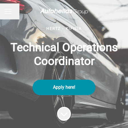
Share page
CAREER MENU
HERTZ
·
KIFISIA
Technical Operations
Coordinator
Apply here!