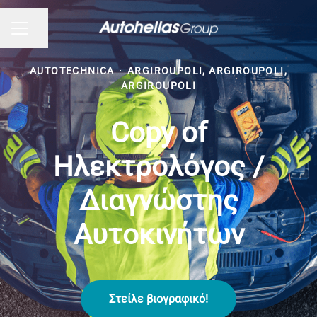
Share page
CAREER MENU
AUTOTECHNICA
·
ARGIROUPOLI, ARGIROUPOLI,
ARGIROUPOLI
Copy of
Ηλεκτρολόγος /
Διαγνώστης
Αυτοκινήτων
Στείλε βιογραφικό!