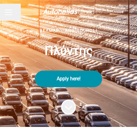
Share page
CAREER MENU
ΒΕΛΜΆΡ
·
ARGIROUPOLI
Πλύντης
Apply here!