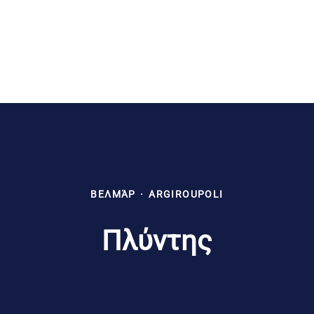
ΒΕΛΜΆΡ
·
ARGIROUPOLI
Πλύντης