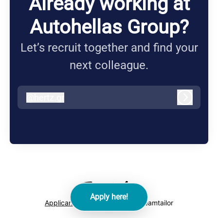
Already working at
Autohellas Group?
Let’s recruit together and find your
next colleague.
@
hertz.gr
hertz.gr
Log in
Apply here!
Applicant tracking system
by Teamtailor